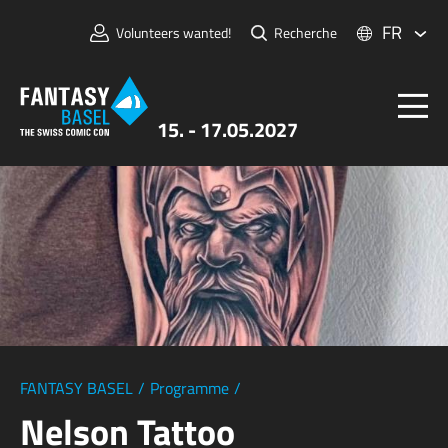
FR
Volunteers wanted!
Recherche
15. - 17.05.2027
Billets
FANTASY BASEL
Informations
Pour Exposants
Presse et Médias
FANTASY BASEL
/
Programme
/
Nelson Tattoo