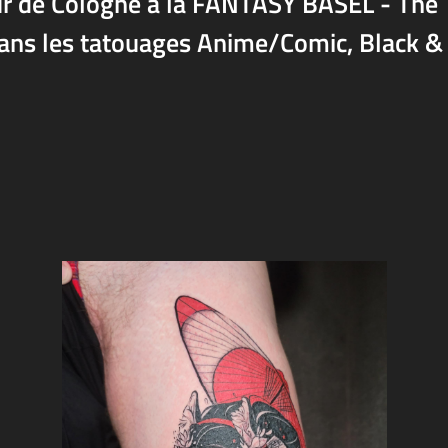
r de Cologne à la FANTASY BASEL - The
 dans les tatouages Anime/Comic, Black &