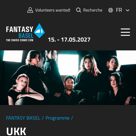
FR
Volunteers wanted!
Recherche
15. - 17.05.2027
Billets
FANTASY BASEL
Informations
Pour Exposants
Presse et Médias
FANTASY BASEL
/
Programme
/
UKK