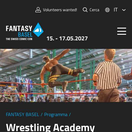
IT
Volunteers wanted!
Cerca
15. - 17.05.2027
Biglietti
FANTASY BASEL
Informazioni
Per Espositori
Stampa e Media
FANTASY BASEL
/
Programma
/
Wrestling Academy