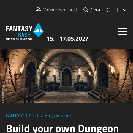
IT
Volunteers wanted!
Cerca
15. - 17.05.2027
Biglietti
FANTASY BASEL
Informazioni
Per Espositori
Stampa e Media
FANTASY BASEL
/
Programma
/
Build your own Dungeon