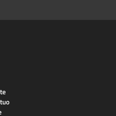
rte
 tuo
e