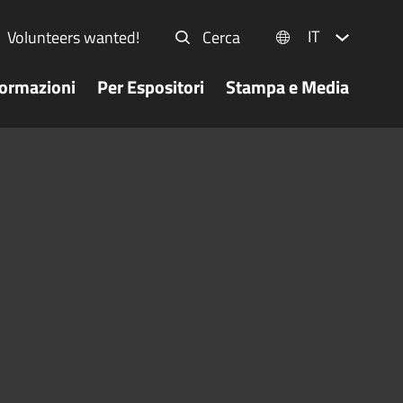
IT
Volunteers wanted!
Cerca
formazioni
Per Espositori
Stampa e Media